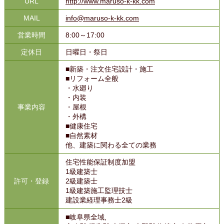
URL
http://www.maruso-k-kk.com
MAIL
info@maruso-k-kk.com
営業時間
8:00～17:00
定休日
日曜日・祭日
■新築・注文住宅設計・施工
■リフォーム全般
・水廻り
・内装
事業内容
・屋根
・外構
■健康住宅
■自然素材
他、建築に関わる全ての業務
住宅性能保証制度加盟
1級建築士
許可・登録
2級建築士
1級建築施工監理技士
建設業経理事務士2級
■岐阜県全域,