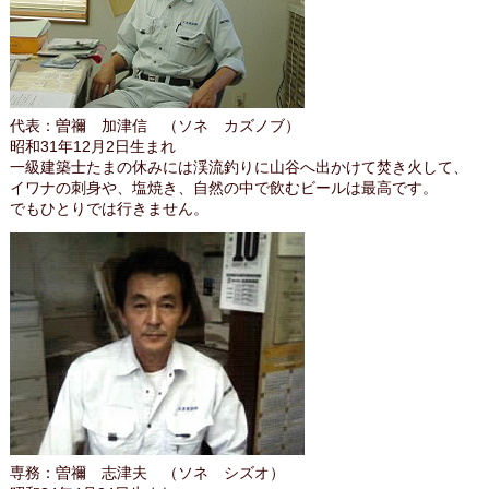
代表：曽禰 加津信 （ソネ カズノブ）
昭和31年12月2日生まれ
一級建築士たまの休みには渓流釣りに山谷へ出かけて焚き火して、
イワナの刺身や、塩焼き、自然の中で飲むビールは最高です。
でもひとりでは行きません。
専務：曽禰 志津夫 （ソネ シズオ）