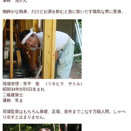
通称 池さん
物静かな独身、だけどお酒を飲むと急に歌いだす陽気な男に変身。
現場管理：常平 覚 （ツネヒラ サトル）
昭和34年9月5日生まれ
二級建築士
通称 常ま
現場監督はもちろん基礎、足場、造作までこなす万能人間。しゃべ
り出すと止まりません。