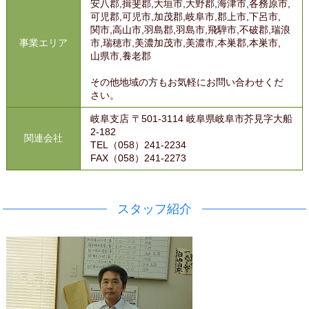
安八郡,揖斐郡,大垣市,大野郡,海津市,各務原市,
可児郡,可児市,加茂郡,岐阜市,郡上市,下呂市,
関市,高山市,羽島郡,羽島市,飛騨市,不破郡,瑞浪
事業エリア
市,瑞穂市,美濃加茂市,美濃市,本巣郡,本巣市,
山県市,養老郡
その他地域の方もお気軽にお問い合わせくだ
さい。
岐阜支店 〒501-3114 岐阜県岐阜市芥見字大船
2-182
関連会社
TEL（058）241-2234
FAX（058）241-2273
スタッフ紹介