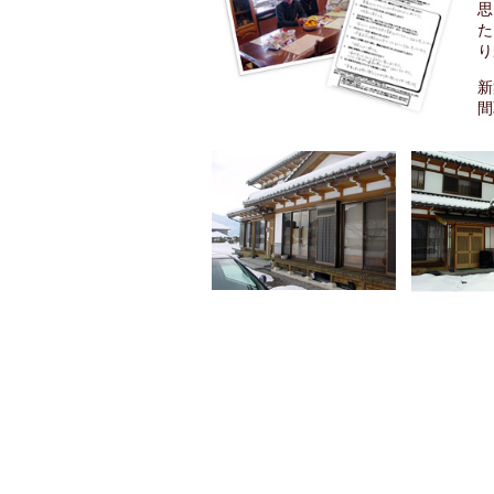
思
た
り
新
間