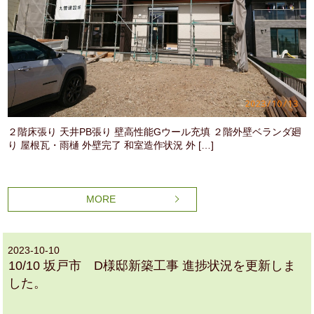
２階床張り 天井PB張り 壁高性能Gウール充填 ２階外壁ベランダ廻
り 屋根瓦・雨樋 外壁完了 和室造作状況 外 […]
MORE
2023-10-10
10/10 坂戸市 D様邸新築工事 進捗状況を更新しま
した。