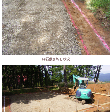
砕石敷き均し状況