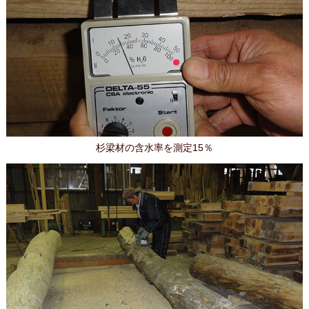
杉梁材の含水率を測定15％