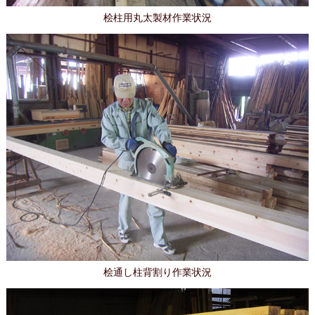
桧柱用丸太製材作業状況
桧通し柱背割り作業状況