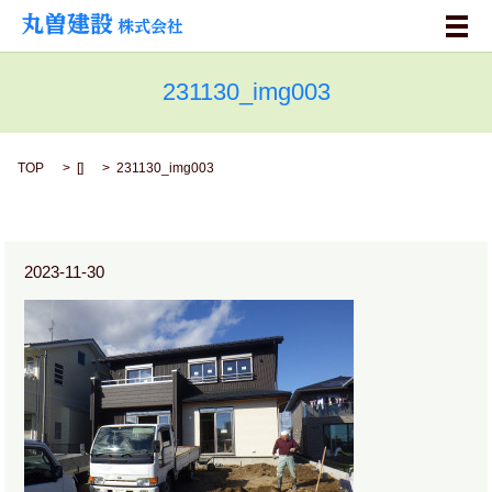
メ
231130_img003
TOP
[]
231130_img003
2023-11-30