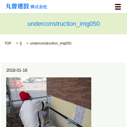
メ
underconstruction_img050
TOP
[]
underconstruction_img050
2018-01-18