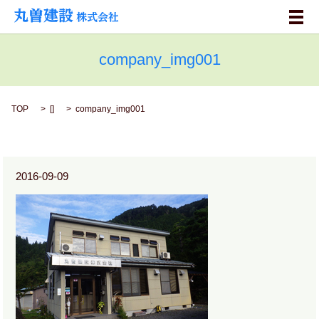
メ
company_img001
TOP
[]
company_img001
2016-09-09