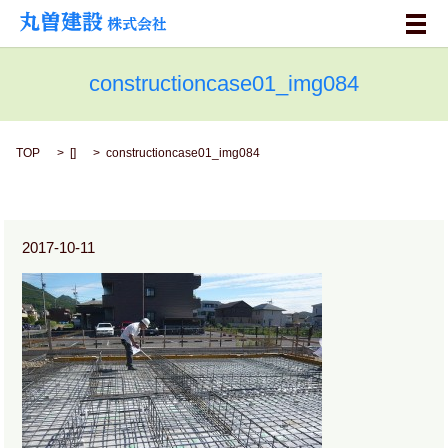
メ
constructioncase01_img084
TOP
[]
constructioncase01_img084
2017-10-11