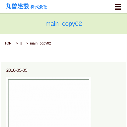
メ
main_copy02
TOP
[]
main_copy02
2016-09-09