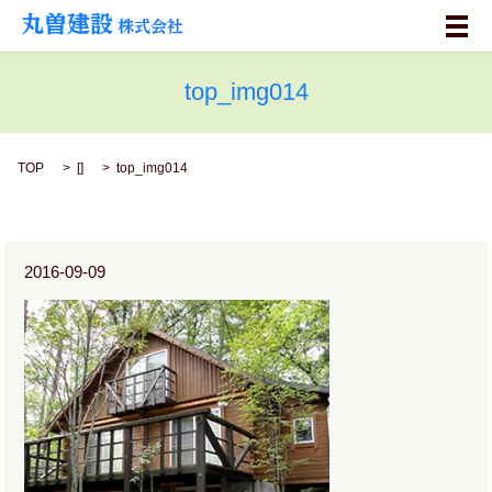
メ
top_img014
TOP
[]
top_img014
2016-09-09