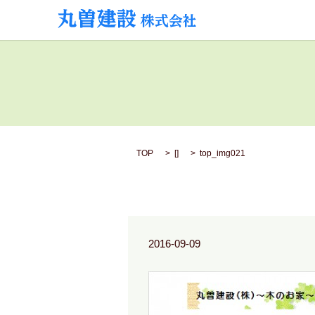
TOP
[]
top_img021
2016-09-09