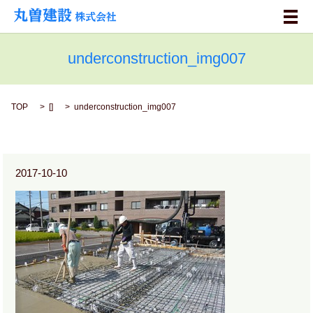
メ
underconstruction_img007
TOP
[]
underconstruction_img007
2017-10-10