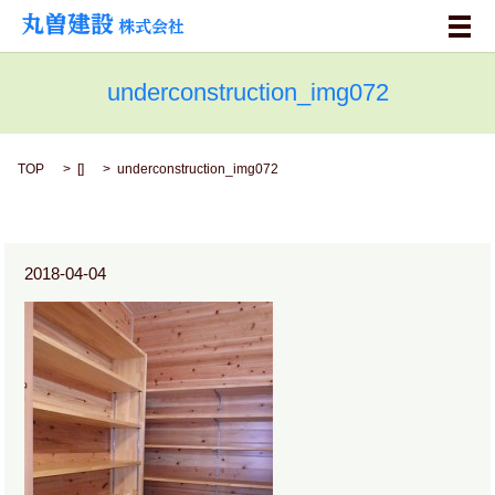
メ
underconstruction_img072
TOP
[]
underconstruction_img072
2018-04-04