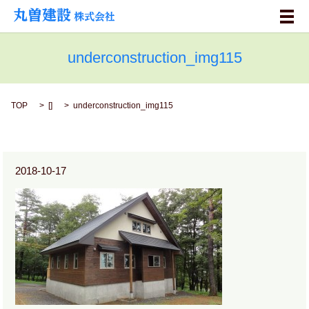
メ
underconstruction_img115
TOP
[]
underconstruction_img115
2018-10-17